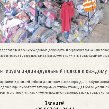
редоставляем все необходимые документы и сертификаты на наш товар
вара и привоз товара под заказ. Вы можете покупать товар крупным и 
нтируем индивидуальный подход к каждому 
арекомендовавший себя на украинском рынке о
дежды и обуви секо
о подтверждено соответствующими сертификатами. Для более успешно
в, это относится, как к уже имеющемуся секонду, так и к товару котор
Звоните!