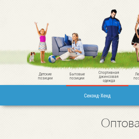
Спортивная
Детские
Бытовые
Ле
джинсовая
позиции
позиции
по
одежда
Секонд-Хенд
Оптова