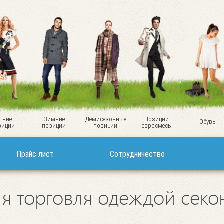
тние
Зимние
Демисезонные
Позиции
Обувь
зиции
позиции
позиции
евросмесь
Прайс лист
Сотрудничество
я торговля одеждой секо