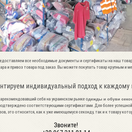
редоставляем все необходимые документы и сертификаты на наш товар
вара и привоз товара под заказ. Вы можете покупать товар крупным и 
нтируем индивидуальный подход к каждому 
арекомендовавший себя на украинском рынке о
дежды и обуви секо
о подтверждено соответствующими сертификатами. Для более успешно
в, это относится, как к уже имеющемуся секонду, так и к товару котор
Звоните!