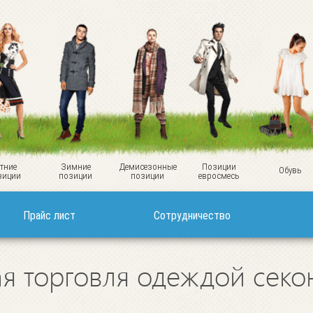
тние
Зимние
Демисезонные
Позиции
Обувь
зиции
позиции
позиции
евросмесь
Прайс лист
Сотрудничество
я торговля одеждой секо