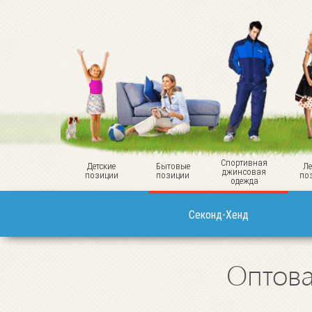
Спортивная
Детские
Бытовые
Ле
джинсовая
позиции
позиции
по
одежда
Секонд-Хенд
Оптова