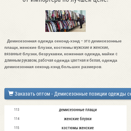
– это
Демисезонная одежда секонд-хэнд
демисезонные
,
,
мужские и женские,
плащи
женские блузки
костюмы
вязанные
,
,
,
с
блузки
безрукавки
коженная одежда
майки
длинным рукавом, рабочая
цветная и белая,
одежда
одежда
.
демисезонная
секонд-хэнд
больших размеров
Заказать оптом - Демисезонные позиции одежды с
демисезонные плащи
113
женские блузки
114
костюмы женские
115