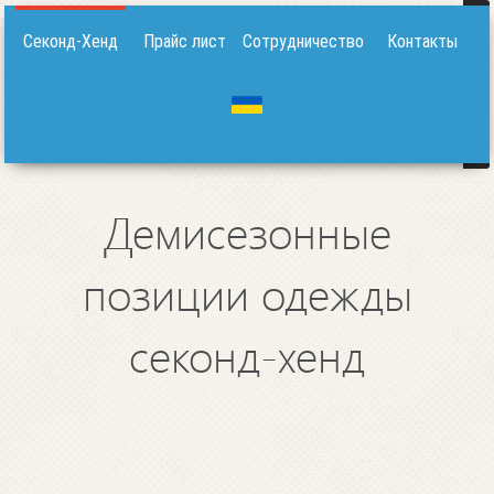
Секонд-Хенд
Прайс лист
Сотрудничество
Контакты
Демисезонные
позиции одежды
секонд-хенд