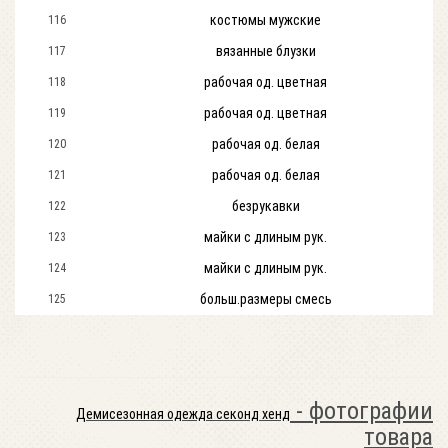
костюмы мужские
116
вязанные блузки
117
рабочая од. цветная
118
рабочая од. цветная
119
рабочая од. белая
120
рабочая од. белая
121
безрукавки
122
майки с длиным рук.
123
майки с длиным рук.
124
больш.размеры смесь
125
- фотографии
Демисезонная одежда секонд хенд
товара