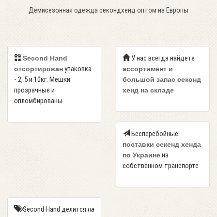
Демисезонная одежда секондхенд оптом из Европы
У нас всегда найдете
Second Hand
упаковка
отсортирован
ассортимент и
- 2, 5 и 10кг. Мешки
большой запас секонд
прозрачные и
хенд на складе
опломбированы
Бесперебойные
поставки секенд хенда
на
по Украине
собственном транспорте
Second Hand делится
на