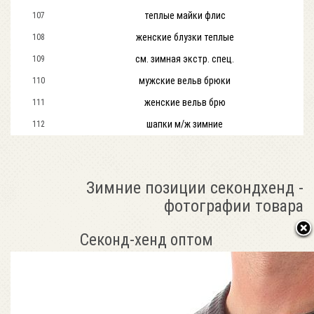
теплые майки флис
107
женские блузки теплые
108
см. зимная экстр. спец.
109
мужские вельв брюки
110
женские вельв брю
111
шапки м/ж зимние
112
Зимние позиции секондхенд -
фотографии товара
Секонд-хенд оптом