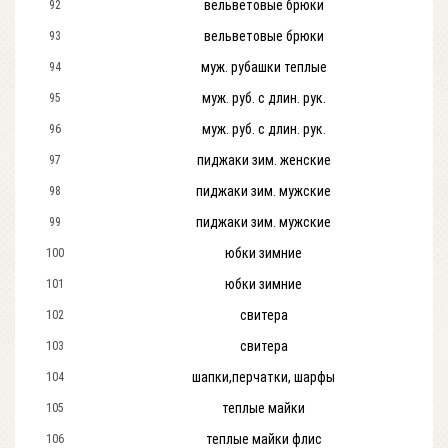
вельветовые брюки
92
вельветовые брюки
93
муж. рубашки теплые
94
муж. руб. с длин. рук.
95
муж. руб. с длин. рук.
96
пиджаки зим. женские
97
пиджаки зим. мужские
98
пиджаки зим. мужские
99
юбки зимние
100
юбки зимние
101
свитера
102
свитера
103
шапки,перчатки, шарфы
104
теплые майки
105
теплые майки флис
106