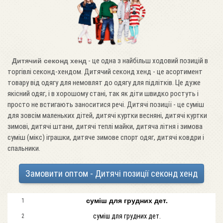
- це одна з найбільш ходовий позицій в
Дитячий секонд хенд
торгівлі секонд-хендом. Дитячий секонд хенд - це асортимент
товару від одягу для немовлят до одягу для підлітків. Це дуже
якісний одяг, і в хорошому стані, так як діти швидко ростуть і
просто не встигають заноситися речі. Дитячі позиції - це суміш
для зовсім маленьких дітей, дитячі куртки весняні, дитячі куртки
зимові, дитячі штани, дитячі теплі майки, дитяча літня і зимова
суміш (мікс) іграшки, дитяче зимове спорт одяг, дитячі ковдри і
спальники.
Замовити оптом - Дитячі позиції секонд хенд
суміш для грудних дет.
1
суміш для грудних дет.
2