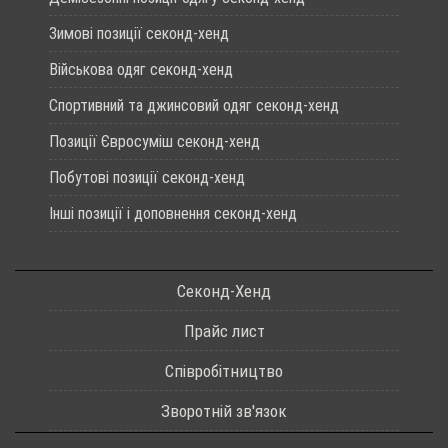
Зимові позиції секонд-хенд
Військова одяг секонд-хенд
Спортивний та джинсовий одяг секонд-хенд
Позиції Євросуміш секонд-хенд
Побутові позиції секонд-хенд
Інші позиції і доповнення секонд-хенд
Секонд-Хенд
Прайс лист
Співробітництво
Зворотній зв'язок