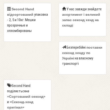
У нас завжди знайдете
Second Hand
упаковка
відсортований
асортимент і великий
- 2, 5 и 10кг. Мешки
запас секонд хенд на
прозрачные и
складі
опломбированы
Безперебійні
поставки
секонд хенду по
на власному
Україні
транспорті
Second Hand
поділяється
на
«Сортований секонд»
и
«Секонд-хенд
оригінал»