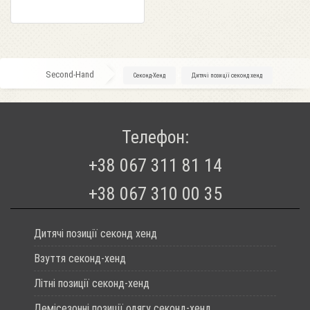
Second-Hand
»
Секонд-Хенд
»
Дитячі позиції секонд хенд
Телефон:
+38 067 311 81 14
+38 067 310 00 35
Дитячі позиції секонд хенд
Взуття секонд-хенд
Літні позиції секонд-хенд
Демісезонні позиції одягу секонд-хенд