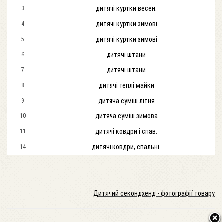
дитячі куртки весен.
3
дитячі куртки зимові
4
дитячі куртки зимові
5
дитячі штани
6
дитячі штани
7
дитячі теплі майки
8
дитяча суміш літня
9
дитяча суміш зимова
10
дитячі ковдри і спав.
11
дитячі ковдри, спальні.
14
Дитячий секондхенд - фотографії товару