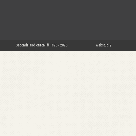
SecondHand оптом © 1996 - 2026
webstudiy