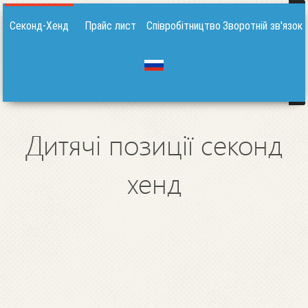
Секонд-Хенд
Прайс лист
Співробітництво
Зворотній зв'язок
Дитячі позиції секонд
хенд