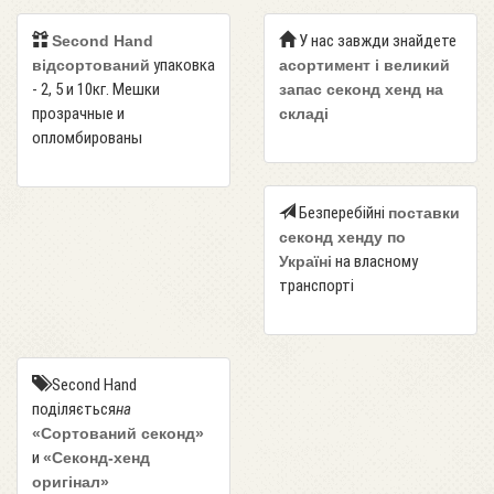
У нас завжди знайдете
Second Hand
упаковка
відсортований
асортимент і великий
- 2, 5 и 10кг. Мешки
запас секонд хенд на
прозрачные и
складі
опломбированы
Безперебійні
поставки
секонд хенду по
на власному
Україні
транспорті
Second Hand
поділяється
на
«Сортований секонд»
и
«Секонд-хенд
оригінал»