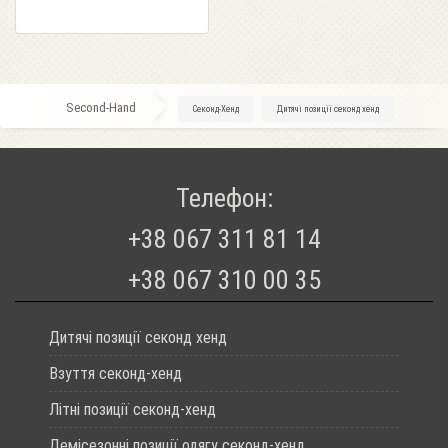
Second-Hand
»
Секонд-Хенд
»
Дитячі позиції секонд хенд
Телефон:
+38 067 311 81 14
+38 067 310 00 35
Дитячі позиції секонд хенд
Взуття секонд-хенд
Літні позиції секонд-хенд
Демісезонні позиції одягу секонд-хенд