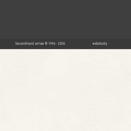
SecondHand оптом © 1996 - 2026
webstudiy