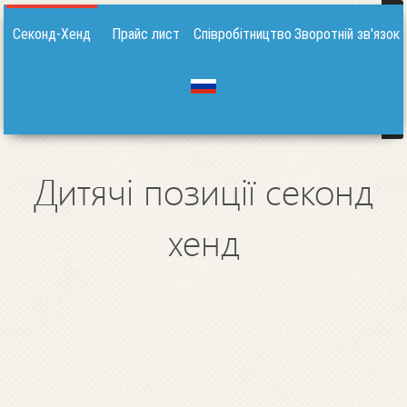
Секонд-Хенд
Прайс лист
Співробітництво
Зворотній зв'язок
Дитячі позиції секонд
хенд