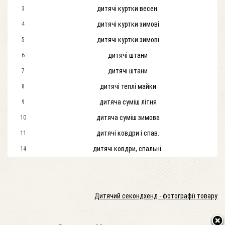
дитячі куртки весен.
3
дитячі куртки зимові
4
дитячі куртки зимові
5
дитячі штани
6
дитячі штани
7
дитячі теплі майки
8
дитяча суміш літня
9
дитяча суміш зимова
10
дитячі ковдри і спав.
11
дитячі ковдри, спальні.
14
Дитячий секондхенд - фотографії товару