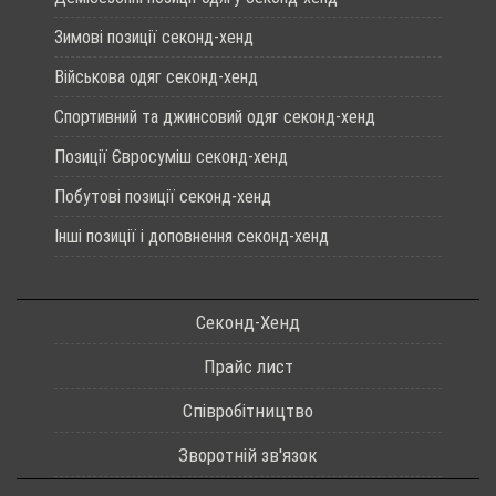
Зимові позиції секонд-хенд
Військова одяг секонд-хенд
Спортивний та джинсовий одяг секонд-хенд
Позиції Євросуміш секонд-хенд
Побутові позиції секонд-хенд
Інші позиції і доповнення секонд-хенд
Секонд-Хенд
Прайс лист
Співробітництво
Зворотній зв'язок