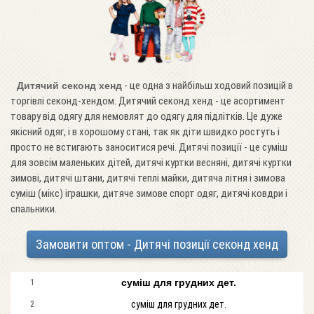
- це одна з найбільш ходовий позицій в
Дитячий секонд хенд
торгівлі секонд-хендом. Дитячий секонд хенд - це асортимент
товару від одягу для немовлят до одягу для підлітків. Це дуже
якісний одяг, і в хорошому стані, так як діти швидко ростуть і
просто не встигають заноситися речі. Дитячі позиції - це суміш
для зовсім маленьких дітей, дитячі куртки весняні, дитячі куртки
зимові, дитячі штани, дитячі теплі майки, дитяча літня і зимова
суміш (мікс) іграшки, дитяче зимове спорт одяг, дитячі ковдри і
спальники.
Замовити оптом - Дитячі позиції секонд хенд
суміш для грудних дет.
1
суміш для грудних дет.
2