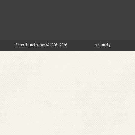
SecondHand оптом © 1996 - 2026
webstudiy