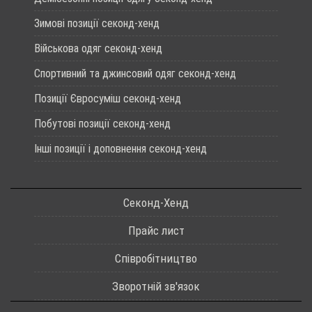
Зимові позиції секонд-хенд
Військова одяг секонд-хенд
Спортивний та джинсовий одяг секонд-хенд
Позиції Євросуміш секонд-хенд
Побутові позиції секонд-хенд
Інші позиції і доповнення секонд-хенд
Секонд-Хенд
Прайс лист
Співробітництво
Зворотній зв'язок