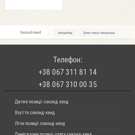
Second-Hand
»
Секонд-Хенд
»
Дитячі позиції секонд хенд
Телефон:
+38 067 311 81 14
+38 067 310 00 35
Дитячі позиції секонд хенд
Взуття секонд-хенд
Літні позиції секонд-хенд
Демісезонні позиції одягу секонд-хенд