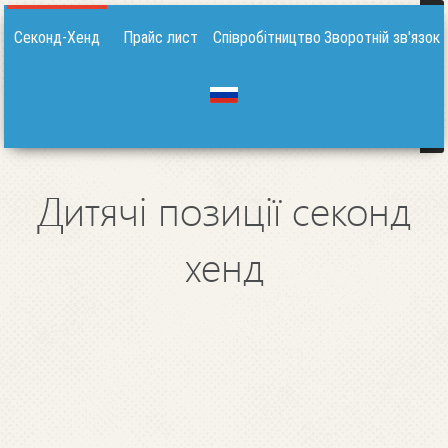
Секонд-Хенд
Прайс лист
Співробітництво
Зворотній зв'язок
Дитячі позиції секонд
хенд