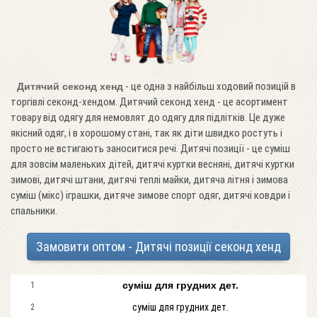
- це одна з найбільш ходовий позицій в
Дитячий секонд хенд
торгівлі секонд-хендом. Дитячий секонд хенд - це асортимент
товару від одягу для немовлят до одягу для підлітків. Це дуже
якісний одяг, і в хорошому стані, так як діти швидко ростуть і
просто не встигають заноситися речі. Дитячі позиції - це суміш
для зовсім маленьких дітей, дитячі куртки весняні, дитячі куртки
зимові, дитячі штани, дитячі теплі майки, дитяча літня і зимова
суміш (мікс) іграшки, дитяче зимове спорт одяг, дитячі ковдри і
спальники.
Замовити оптом - Дитячі позиції секонд хенд
суміш для грудних дет.
1
суміш для грудних дет.
2