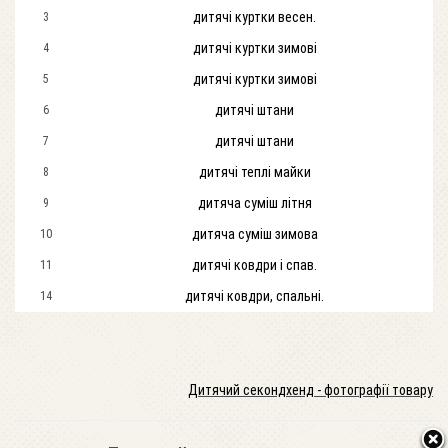
дитячі куртки весен.
3
дитячі куртки зимові
4
дитячі куртки зимові
5
дитячі штани
6
дитячі штани
7
дитячі теплі майки
8
дитяча суміш літня
9
дитяча суміш зимова
10
дитячі ковдри і спав.
11
дитячі ковдри, спальні.
14
Дитячий секондхенд - фотографії товару