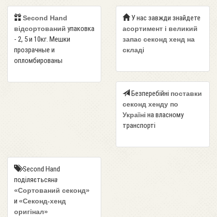
У нас завжди знайдете
Second Hand
упаковка
відсортований
асортимент і великий
- 2, 5 и 10кг. Мешки
запас секонд хенд на
прозрачные и
складі
опломбированы
Безперебійні
поставки
секонд хенду по
на власному
Україні
транспорті
Second Hand
поділяється
на
«Сортований секонд»
и
«Секонд-хенд
оригінал»