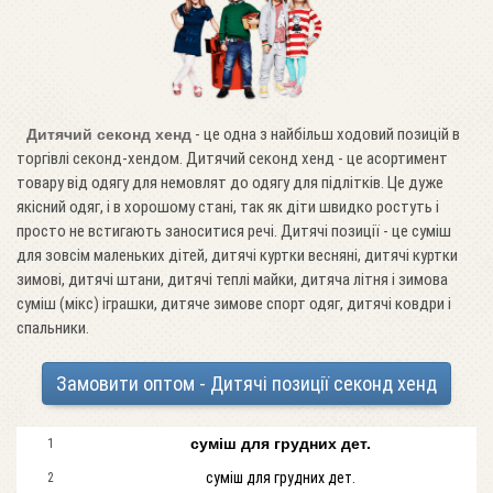
- це одна з найбільш ходовий позицій в
Дитячий секонд хенд
торгівлі секонд-хендом. Дитячий секонд хенд - це асортимент
товару від одягу для немовлят до одягу для підлітків. Це дуже
якісний одяг, і в хорошому стані, так як діти швидко ростуть і
просто не встигають заноситися речі. Дитячі позиції - це суміш
для зовсім маленьких дітей, дитячі куртки весняні, дитячі куртки
зимові, дитячі штани, дитячі теплі майки, дитяча літня і зимова
суміш (мікс) іграшки, дитяче зимове спорт одяг, дитячі ковдри і
спальники.
Замовити оптом - Дитячі позиції секонд хенд
суміш для грудних дет.
1
суміш для грудних дет.
2