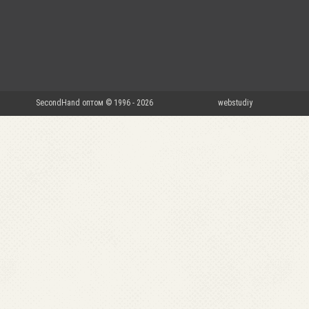
SecondHand оптом © 1996 - 2026
webstudiy