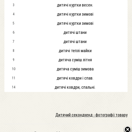
дитячі куртки весен.
3
дитячі куртки зимові
4
дитячі куртки зимові
5
дитячі штани
6
дитячі штани
7
дитячі теплі майки
8
дитяча суміш літня
9
дитяча суміш зимова
10
дитячі ковдри і спав.
11
дитячі ковдри, спальні.
14
Дитячий секондхенд - фотографії товару