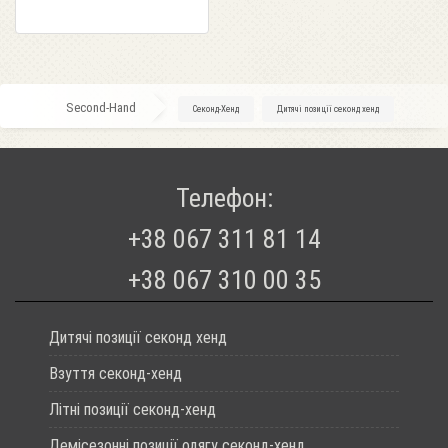
Second-Hand
»
Секонд-Хенд
»
Дитячі позиції секонд хенд
Телефон:
+38 067 311 81 14
+38 067 310 00 35
Дитячі позиції секонд хенд
Взуття секонд-хенд
Літні позиції секонд-хенд
Демісезонні позиції одягу секонд-хенд