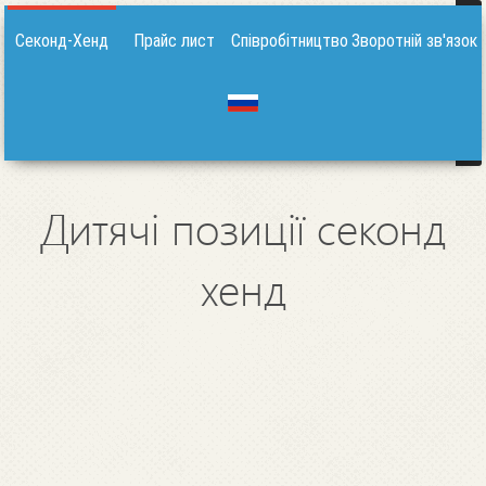
Секонд-Хенд
Прайс лист
Співробітництво
Зворотній зв'язок
Дитячі позиції секонд
хенд