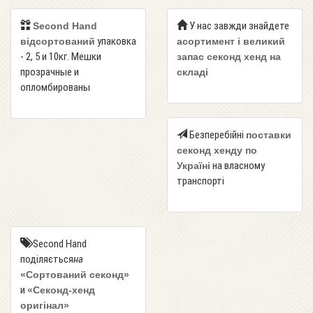
У нас завжди знайдете
Second Hand
упаковка
відсортований
асортимент і великий
- 2, 5 и 10кг. Мешки
запас секонд хенд на
прозрачные и
складі
опломбированы
Безперебійні
поставки
секонд хенду по
на власному
Україні
транспорті
Second Hand
поділяється
на
«Сортований секонд»
и
«Секонд-хенд
оригінал»