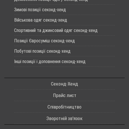
Зимові позиції секонд-хенд
Військова одяг секонд-хенд
Спортивний та джинсовий одяг секонд-хенд
Позиції Євросуміш секонд-хенд
Побутові позиції секонд-хенд
Інші позиції і доповнення секонд-хенд
Секонд-Хенд
Прайс лист
Співробітництво
Зворотній зв'язок