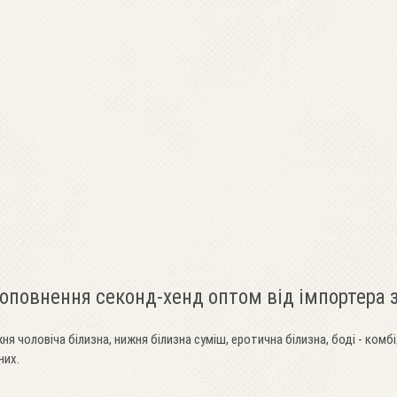
доповнення секонд-хенд оптом від імпортера
ня чоловіча білизна, нижня білизна суміш, еротична білизна, боді - комбі
них.