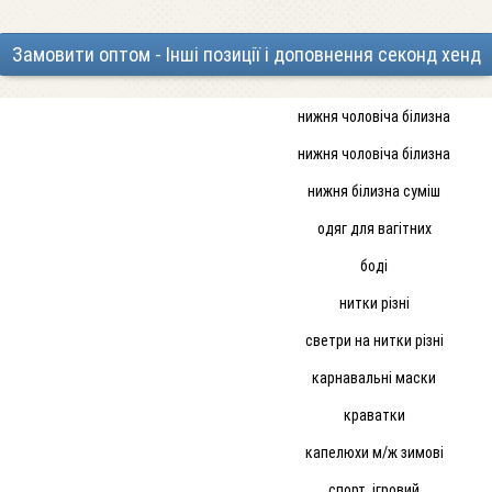
Замовити оптом - Інші позиції і доповнення секонд хенд
нижня чоловіча білизна
нижня чоловіча білизна
нижня білизна суміш
одяг для вагітних
боді
нитки різні
светри на нитки різні
карнавальні маски
краватки
капелюхи м/ж зимові
спорт. ігровий