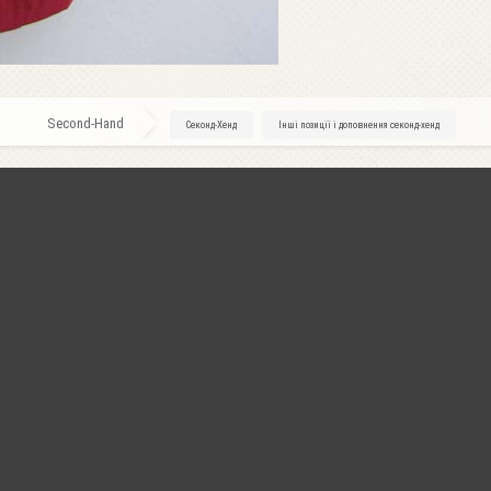
Second-Hand
»
Секонд-Хенд
»
Інші позиції і доповнення секонд-хенд