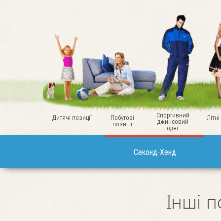
Спортивний
Дитячі позиції
Побутові
Літні
джинсовий
позиції
одяг
Секонд-Хенд
Інші п