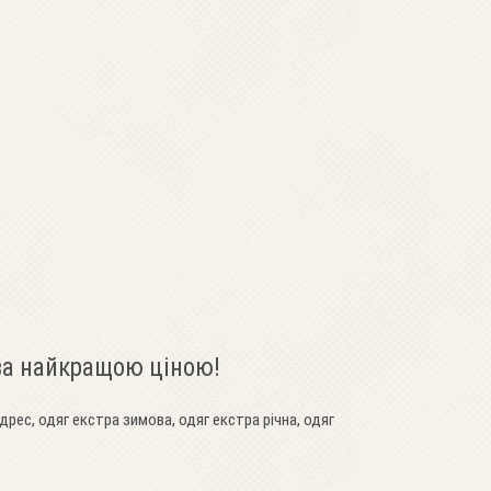
 за найкращою ціною!
дрес, одяг екстра зимова, одяг екстра річна, одяг