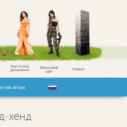
Інші позиції
Військовий
Знижки
доповнення
одяг
ротній зв'язок
нд-хенд