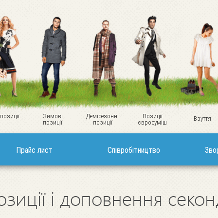
 позиції
Зимові
Демісезонні
Позиції
Взуття
позиції
позиції
євросуміш
Прайс лист
Співробітництво
Зво
озиції і доповнення секо