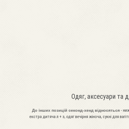
Одяг, аксесуари та 
- ниж
До інших позицій секонд-хенд відносяться
екстра дитяча л + з, одяг вечірня жіноча, сукні для вагіт