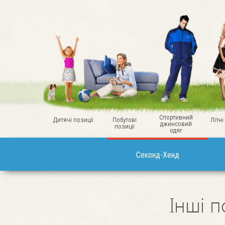
Спортивний
Дитячі позиції
Побутові
Літні
джинсовий
позиції
одяг
Секонд-Хенд
Інші п