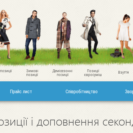
 позиції
Зимові
Демісезонні
Позиції
Взуття
позиції
позиції
євросуміш
Прайс лист
Співробітництво
Зво
озиції і доповнення секо