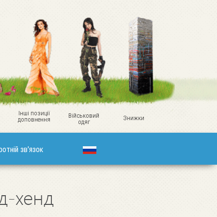
Інші позиції
Військовий
Знижки
доповнення
одяг
ротній зв'язок
нд-хенд