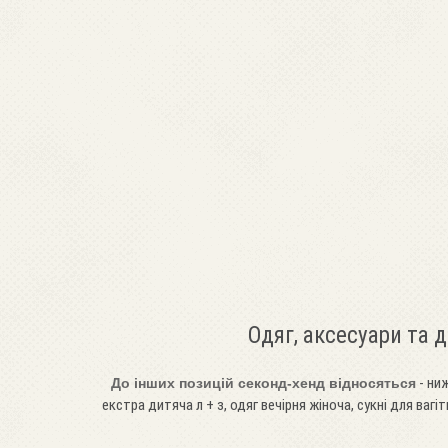
Одяг, аксесуари та 
- ниж
До інших позицій секонд-хенд відносяться
екстра дитяча л + з, одяг вечірня жіноча, сукні для вагіт