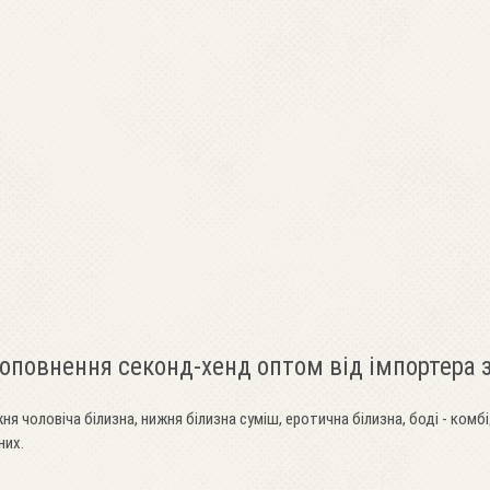
доповнення секонд-хенд оптом від імпортера
ня чоловіча білизна, нижня білизна суміш, еротична білизна, боді - комбі
них.