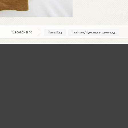
Second-Hand
»
Секонд-Хенд
»
Інші позиції і доповнення секонд-хенд