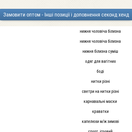
Замовити оптом - Інші позиції і доповнення секонд хенд
нижня чоловіча білизна
нижня чоловіча білизна
нижня білизна суміш
одяг для вагітних
боді
нитки різні
светри на нитки різні
карнавальні маски
краватки
капелюхи м/ж зимові
спорт. ігровий