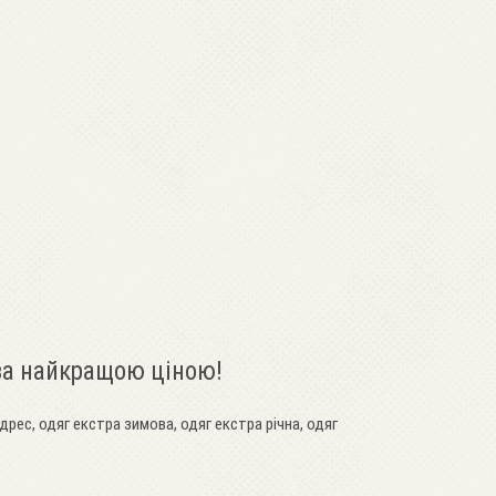
 за найкращою ціною!
дрес, одяг екстра зимова, одяг екстра річна, одяг