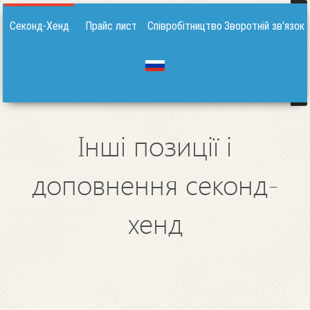
Секонд-Хенд
Прайс лист
Співробітництво
Зворотній зв'язок
Інші позиції і
доповнення секонд-
хенд