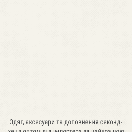
Одяг, аксесуари та доповнення секонд-
хенд оптом від імпортера за найкращою