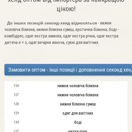
ціною!
- нижня
До інших позицій секонд-хенд відносяться
чоловіча білизна, нижня білизна суміш, еротична білизна, боді -
комбідрес, одяг екстра зимова, одяг екстра річна, одяг екстра
дитяча л + з, одяг вечірня жіноча, сукні для вагітних.
Замовити оптом - Інші позиції і доповнення секонд хен
нижня чоловіча білизна
126
нижня чоловіча білизна
127
нижня білизна суміш
128
одяг для вагітних
129
боді
130
нитки різні
137