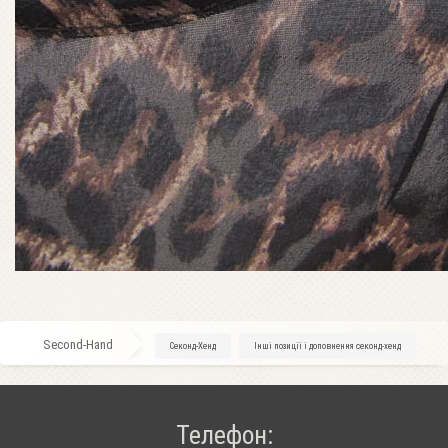
Second-Hand
»
Секонд-Хенд
»
Інші позиції і доповнення секонд-хенд
Телефон: