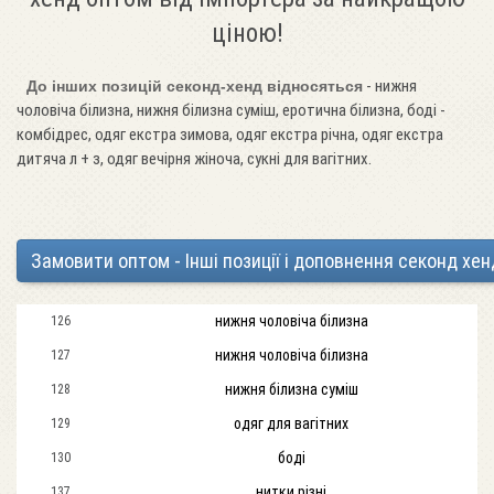
ціною!
- нижня
До інших позицій секонд-хенд відносяться
чоловіча білизна, нижня білизна суміш, еротична білизна, боді -
комбідрес, одяг екстра зимова, одяг екстра річна, одяг екстра
дитяча л + з, одяг вечірня жіноча, сукні для вагітних.
Замовити оптом - Інші позиції і доповнення секонд хен
нижня чоловіча білизна
126
нижня чоловіча білизна
127
нижня білизна суміш
128
одяг для вагітних
129
боді
130
нитки різні
137