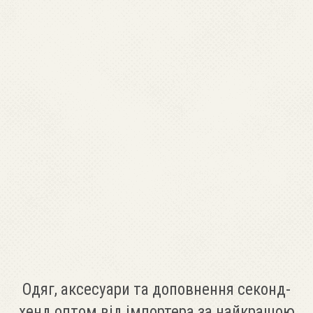
Одяг, аксесуари та доповнення секонд-
хенд оптом від імпортера за найкращою