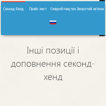
Секонд-Хенд
Прайс лист
Співробітництво
Зворотній зв'язок
Інші позиції і
доповнення секонд-
хенд