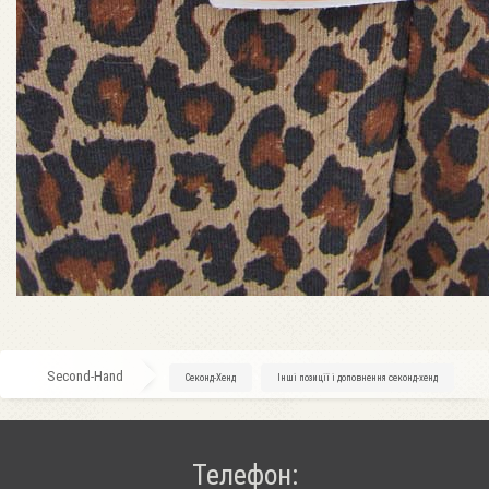
Second-Hand
»
Секонд-Хенд
»
Інші позиції і доповнення секонд-хенд
Телефон: