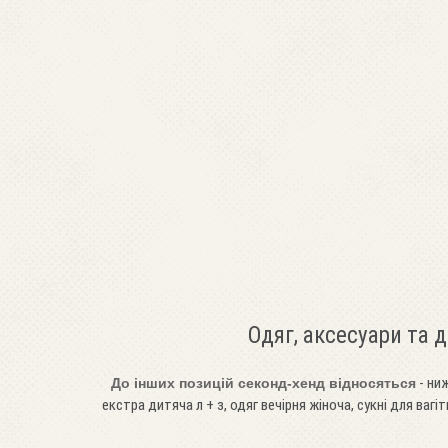
Одяг, аксесуари та 
- ниж
До інших позицій секонд-хенд відносяться
екстра дитяча л + з, одяг вечірня жіноча, сукні для вагіт