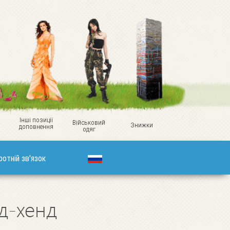
Інші позиції
Військовий
Знижки
доповнення
одяг
ротній зв'язок
нд-хенд