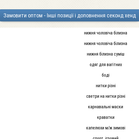
Замовити оптом - Інші позиції і доповнення секонд хенд
нижня чоловіча білизна
нижня чоловіча білизна
нижня білизна суміш
одяг для вагітних
боді
нитки різні
светри на нитки різні
карнавальні маски
краватки
капелюхи м/ж зимові
спорт. ігровий