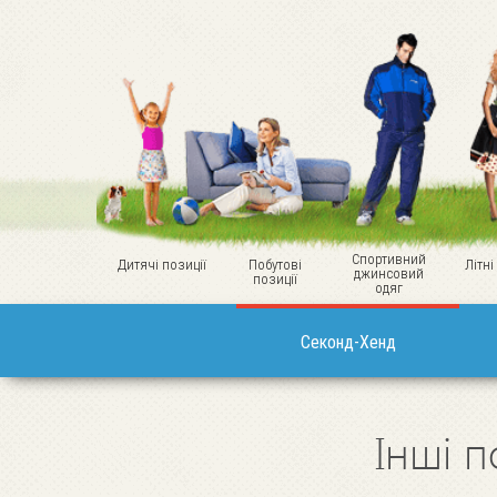
Спортивний
Дитячі позиції
Побутові
Літні
джинсовий
позиції
одяг
Секонд-Хенд
Інші п