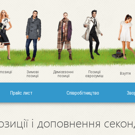
 позиції
Зимові
Демісезонні
Позиції
Взуття
позиції
позиції
євросуміш
Прайс лист
Співробітництво
Зво
озиції і доповнення секо