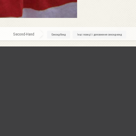
Second-Hand
»
Секонд-Хенд
»
Інші позиції і доповнення секонд-хенд