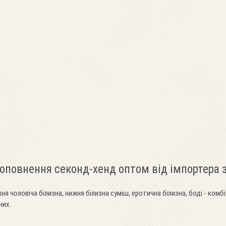
доповнення секонд-хенд оптом від імпортера
ня чоловіча білизна, нижня білизна суміш, еротична білизна, боді - комбі
них.