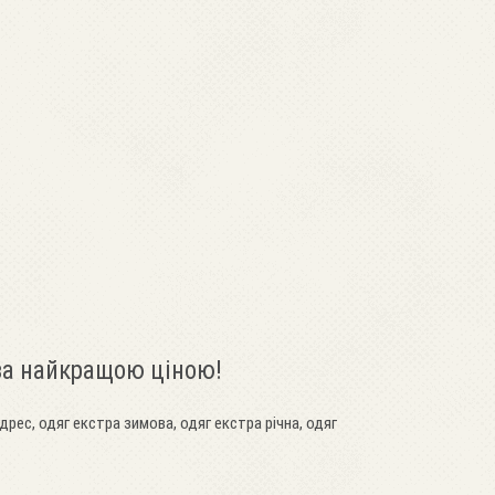
 за найкращою ціною!
дрес, одяг екстра зимова, одяг екстра річна, одяг