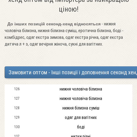
ціною!
- нижня
До інших позицій секонд-хенд відносяться
чоловіча білизна, нижня білизна суміш, еротична білизна, боді -
комбідрес, одяг екстра зимова, одяг екстра річна, одяг екстра
дитяча л + з, одяг вечірня жіноча, сукні для вагітних.
Замовити оптом - Інші позиції і доповнення секонд хен
нижня чоловіча білизна
126
нижня чоловіча білизна
127
нижня білизна суміш
128
одяг для вагітних
129
боді
130
нитки різні
137