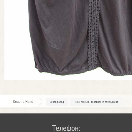
Second-Hand
»
Секонд-Хенд
»
Інші позиції і доповнення секонд-хенд
Телефон: