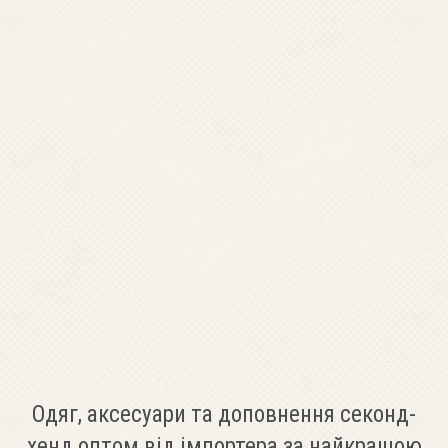
Одяг, аксесуари та доповнення секонд-
хенд оптом від імпортера за найкращою