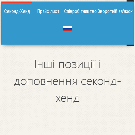
Секонд-Хенд
Прайс лист
Співробітництво
Зворотній зв'язок
Інші позиції і
доповнення секонд-
хенд