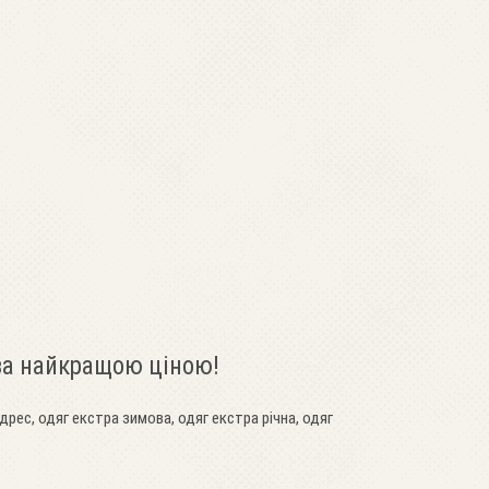
 за найкращою ціною!
дрес, одяг екстра зимова, одяг екстра річна, одяг