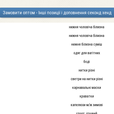
Замовити оптом - Інші позиції і доповнення секонд хенд
нижня чоловіча білизна
нижня чоловіча білизна
нижня білизна суміш
одяг для вагітних
боді
нитки різні
светри на нитки різні
карнавальні маски
краватки
капелюхи м/ж зимові
спорт. ігровий