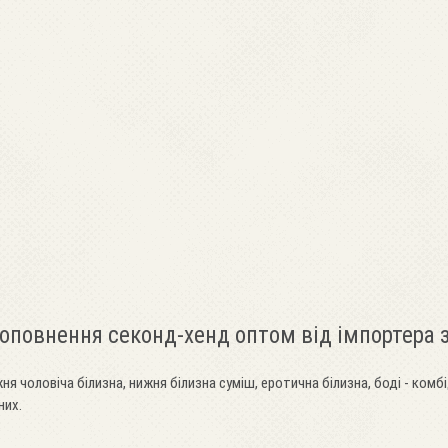
доповнення секонд-хенд оптом від імпортера
ня чоловіча білизна, нижня білизна суміш, еротична білизна, боді - комбі
них.