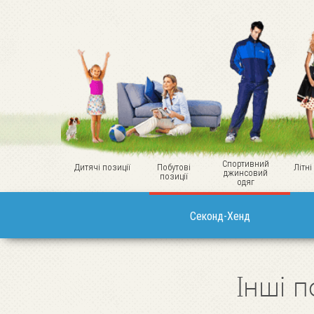
Спортивний
Дитячі позиції
Побутові
Літні
джинсовий
позиції
одяг
Секонд-Хенд
Інші п