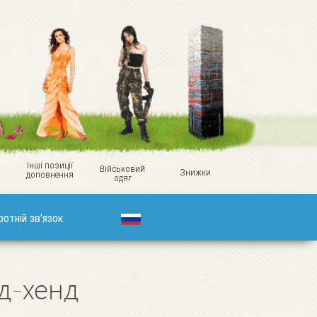
Інші позиції
Військовий
Знижки
доповнення
одяг
ротній зв'язок
нд-хенд