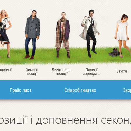
 позиції
Зимові
Демісезонні
Позиції
Взуття
позиції
позиції
євросуміш
Прайс лист
Співробітництво
Зво
озиції і доповнення секо