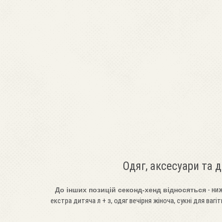
Одяг, аксесуари та 
- ниж
До інших позицій секонд-хенд відносяться
екстра дитяча л + з, одяг вечірня жіноча, сукні для вагіт