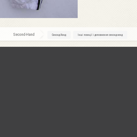
Second-Hand
»
Секонд-Хенд
»
Інші позиції і доповнення секонд-хенд