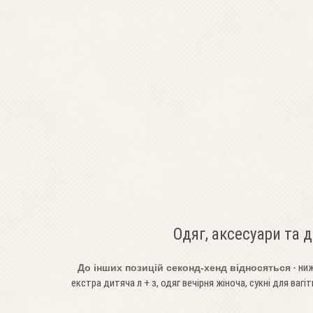
Одяг, аксесуари та 
- ниж
До інших позицій секонд-хенд відносяться
екстра дитяча л + з, одяг вечірня жіноча, сукні для вагіт