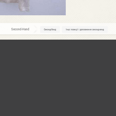
Second-Hand
»
Секонд-Хенд
»
Інші позиції і доповнення секонд-хенд