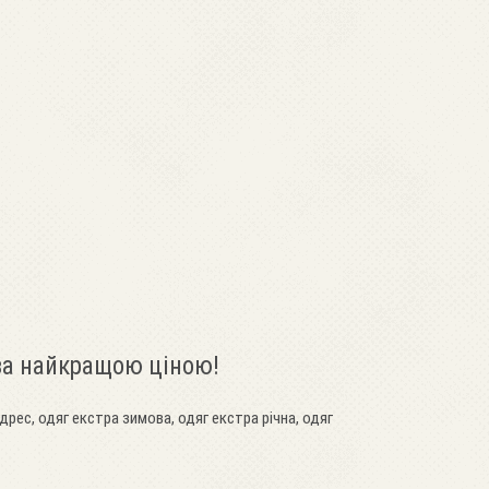
 за найкращою ціною!
дрес, одяг екстра зимова, одяг екстра річна, одяг