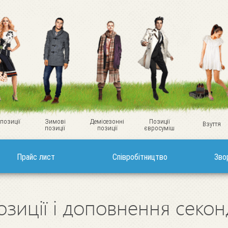
 позиції
Зимові
Демісезонні
Позиції
Взуття
позиції
позиції
євросуміш
Прайс лист
Співробітництво
Зво
озиції і доповнення секо