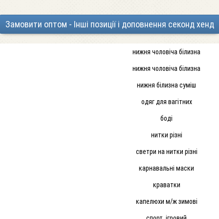
Замовити оптом - Інші позиції і доповнення секонд хенд
нижня чоловіча білизна
нижня чоловіча білизна
нижня білизна суміш
одяг для вагітних
боді
нитки різні
светри на нитки різні
карнавальні маски
краватки
капелюхи м/ж зимові
спорт. ігровий