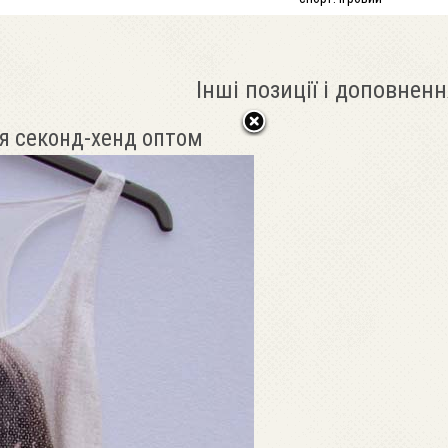
Інші позиції і доповненн
я секонд-хенд оптом