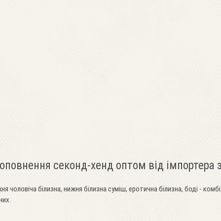
доповнення секонд-хенд оптом від імпортера
ня чоловіча білизна, нижня білизна суміш, еротична білизна, боді - комбі
них.