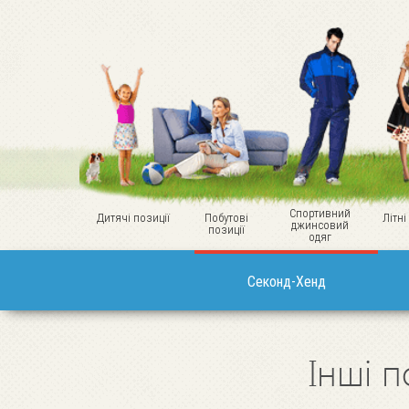
Спортивний
Дитячі позиції
Побутові
Літні
джинсовий
позиції
одяг
Секонд-Хенд
Інші п