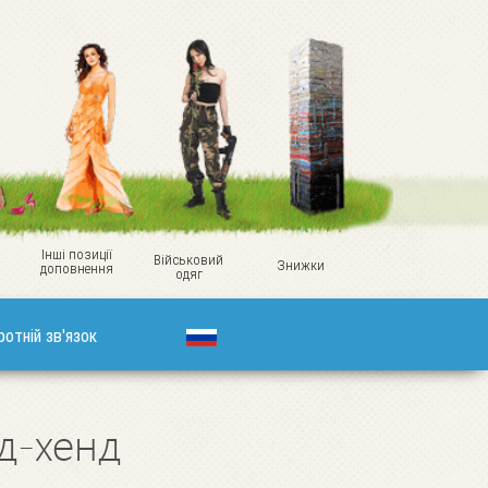
Інші позиції
Військовий
Знижки
доповнення
одяг
ротній зв'язок
нд-хенд