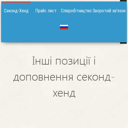
Секонд-Хенд
Прайс лист
Співробітництво
Зворотній зв'язок
Інші позиції і
доповнення секонд-
хенд