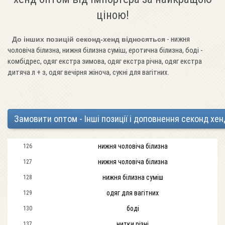
ціною!
- нижня
До інших позицій секонд-хенд відносяться
чоловіча білизна, нижня білизна суміш, еротична білизна, боді -
комбідрес, одяг екстра зимова, одяг екстра річна, одяг екстра
дитяча л + з, одяг вечірня жіноча, сукні для вагітних.
Замовити оптом - Інші позиції і доповнення секонд хен
нижня чоловіча білизна
126
нижня чоловіча білизна
127
нижня білизна суміш
128
одяг для вагітних
129
боді
130
нитки різні
137