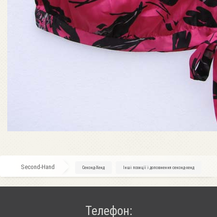
Second-Hand
»
Секонд-Хенд
»
Інші позиції і доповнення секонд-хенд
Телефон: