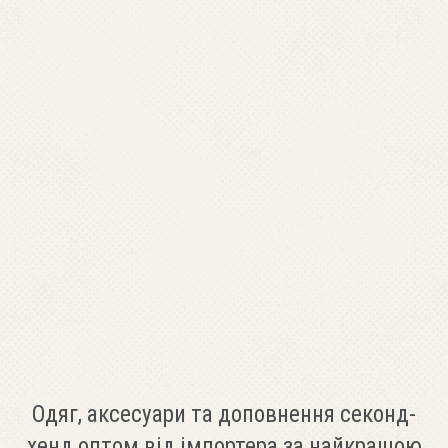
Одяг, аксесуари та доповнення секонд-
хенд оптом від імпортера за найкращою