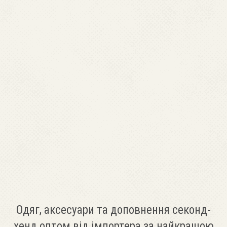
Одяг, аксесуари та доповнення секонд-
хенд оптом від імпортера за найкращою