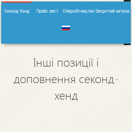
Секонд-Хенд
Прайс лист
Співробітництво
Зворотній зв'язок
Інші позиції і
доповнення секонд-
хенд