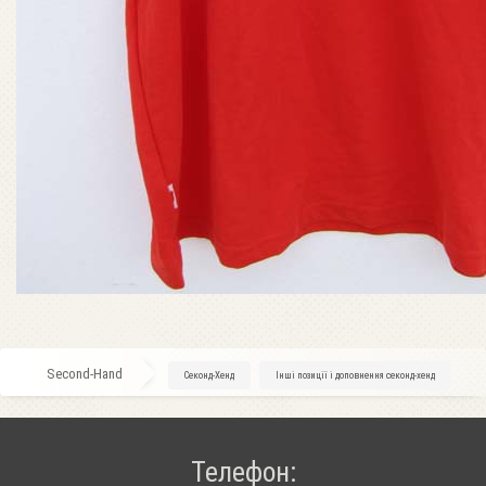
Second-Hand
»
Секонд-Хенд
»
Інші позиції і доповнення секонд-хенд
Телефон: