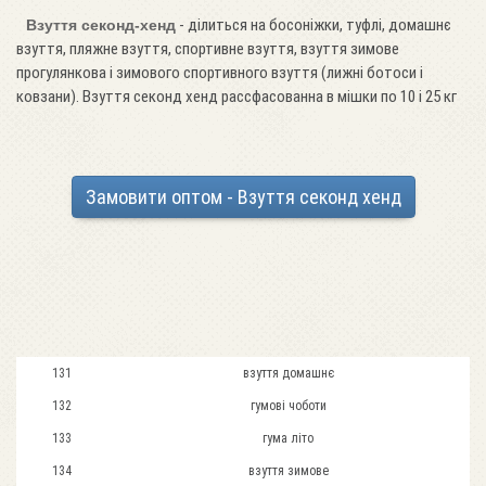
- ділиться на босоніжки, туфлі, домашнє
Взуття секонд-хенд
взуття, пляжне взуття, спортивне взуття, взуття зимове
прогулянкова і зимового спортивного взуття (лижні ботоси і
ковзани). Взуття секонд хенд рассфасованна в мішки по 10 і 25 кг
Замовити оптом - Взуття секонд хенд
131
взуття домашнє
132
гумові чоботи
133
гума літо
134
взуття зимове