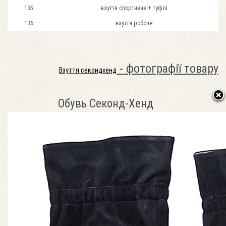
135
взуття спортивне + туфлі
136
взуття робоче
- фотографії товару
Взуття секондхенд
Обувь Секонд-Хенд