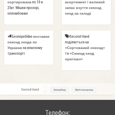
по 10 и
сортирована
асортимент і великий
25
кг
. Мішки прозорі,
запас взуття секонд
опломбовані
хенд на складі
Безперебійні
Second Hand
поставки
поділяється
на
секонд хенда по
на власному
Украине
«Сортований секонд»
транспорті
та
«Секенд-хенд
оригінал»
Second-Hand
»
Секонд-Хенд
»
Взуття секонд-хенд
Телефон: