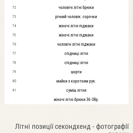
чоловічі літні брюки
72
річний чоловік. сорочки
73
жіночі літні піджаки
74
жіночі літні піджаки
75
чоловічі літні піджаки
76
спідниці літні
77
спідниці літні
78
шорти
79
майки з коротким рук.
80
суміш літня
81
жіночі літні брюки 36-38р.
Літні позиції секондхенд - фотографії