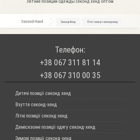
Летние позиции одежды секонд хенд оптом
Second-Hand
»
Секонд-Хенд
»
Літні позиції секонд-хенд
Телефон:
+38 067 311 81 14
+38 067 310 00 35
Дитячі позиції секонд хенд
Взуття секонд-хенд
Літні позиції секонд-хенд
Демісезонні позиції одягу секонд-хенд
Зимові позиції секонд-хенд