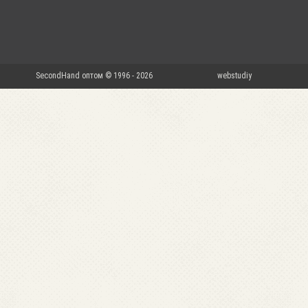
SecondHand оптом © 1996 - 2026
webstudiy