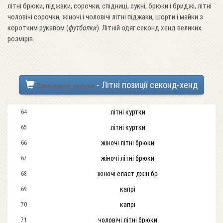
літні брюки, піджаки, сорочки, спідниці, сукні, брюки і бриджі, літні
чоловічі сорочки, жіночі і чоловічі літні піджаки, шорти і майки з
коротким рукавом (
футболки
). Літній одяг секонд хенд великих
розмірів.
- Літні позиції секонд-хенд
Замовити оптом
літні куртки
64
літні куртки
65
жіночі літні брюки
66
жіночі літні брюки
67
жіночі еласт.джін.бр
68
капрі
69
капрі
70
чоловічі літні брюки
71