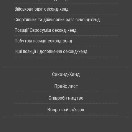
Військова одяг секонд-хенд
Спортивний та джинсовий одяг секонд-хенд
Позиції Євросуміш секонд-хенд
Побутові позиції секонд-хенд
Інші позиції і доповнення секонд-хенд
Секонд-Хенд
Прайс лист
Співробітництво
Зворотній зв'язок