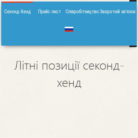
Секонд-Хенд
Прайс лист
Співробітництво
Зворотній зв'язок
Літні позиції секонд-
хенд