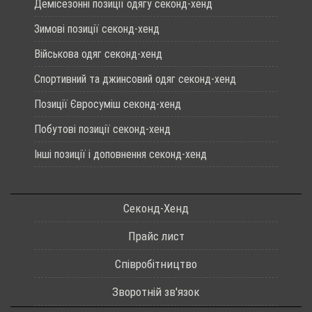
Демісезонні позиції одягу секонд-хенд
Зимові позиції секонд-хенд
Військова одяг секонд-хенд
Спортивний та джинсовий одяг секонд-хенд
Позиції Євросуміш секонд-хенд
Побутові позиції секонд-хенд
Інші позиції і доповнення секонд-хенд
Секонд-Хенд
Прайс лист
Співробітництво
Зворотній зв'язок