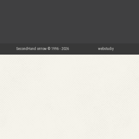
SecondHand оптом © 1996 - 2026
webstudiy