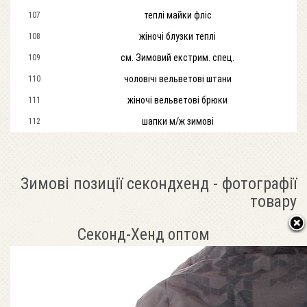
теплі майки фліс
107
жіночі блузки теплі
108
см. Зимовий екстрим. спец.
109
чоловічі вельветові штани
110
жіночі вельветові брюки
111
шапки м/ж зимові
112
Зимові позиції секондхенд - фотографії
товару
Секонд-Хенд оптом