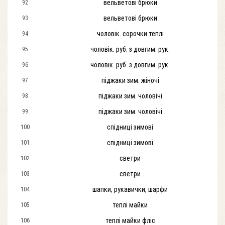
вельветові брюки
92
вельветові брюки
93
чоловік. сорочки теплі
94
чоловік. руб. з довгим. рук.
95
чоловік. руб. з довгим. рук.
96
піджаки зим. жіночі
97
піджаки зим. чоловічі
98
піджаки зим. чоловічі
99
спідниці зимові
100
спідниці зимові
101
светри
102
светри
103
шапки, рукавички, шарфи
104
теплі майки
105
теплі майки фліс
106