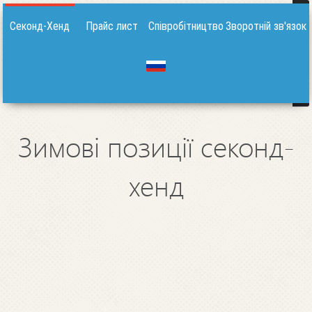
Секонд-Хенд
Прайс лист
Співробітництво
Зворотній зв'язок
Зимові позиції секонд-
хенд